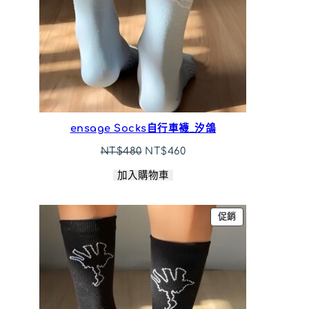
ensage Socks自行車襪_汐鴿
原
目
NT$
480
NT$
460
始
前
加入購物車
價
價
格：
格：
NT$480。
NT$460。
特
促銷
價
商
品