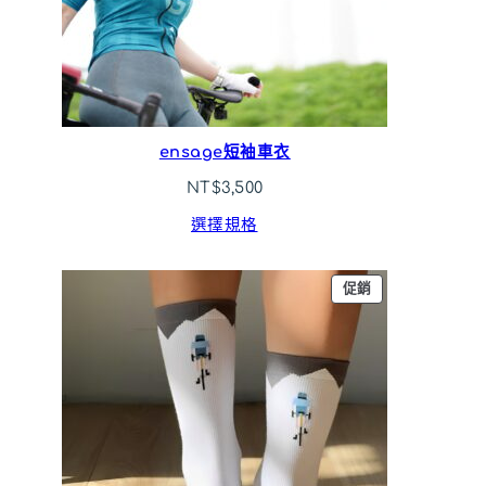
ensage短袖車衣
NT$
3,500
選擇規格
特
促銷
價
商
品