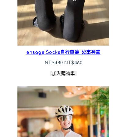
ensage Socks自行車襪_汝來神掌
原
目
NT$
480
NT$
460
始
前
加入購物車
價
價
格：
格：
NT$480。
NT$460。