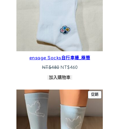
ensage Socks自行車襪_極簡
原
目
NT$
480
NT$
460
始
前
加入購物車
價
價
格：
格：
NT$480。
NT$460。
特
促銷
價
商
品