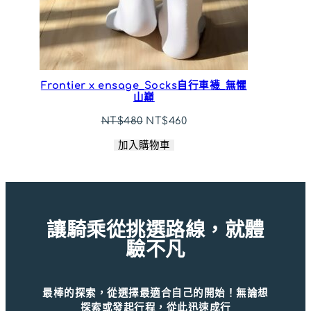
Frontier x ensage_Socks自行車襪_無懼
山巔
原
目
NT$
480
NT$
460
始
前
加入購物車
價
價
格：
格：
NT$480。
NT$460。
讓騎乘從挑選路線，就體
驗不凡
最棒的探索，從選擇最適合自己的開始！無論想
探索或發起行程，從此迅速成行