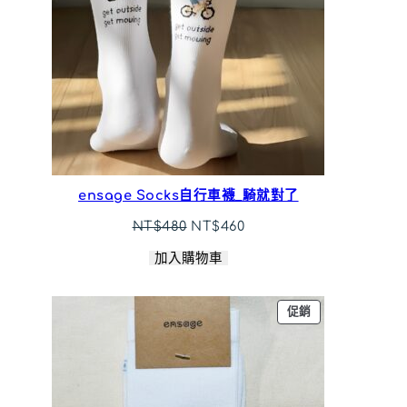
ensage Socks自行車襪_騎就對了
原
目
NT$
480
NT$
460
始
前
加入購物車
價
價
格：
格：
NT$480。
NT$460。
特
促銷
價
商
品