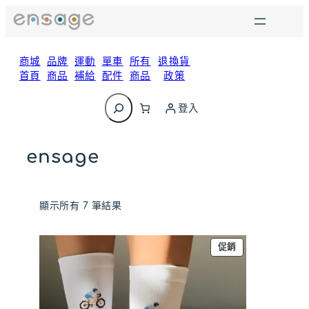
跳
至
主
要
商城
品牌
運動
單車
所有
退換貨
內
首頁
商品
補給
配件
商品
政策
容
搜
尋
登入
ensage
顯示所有 7 筆結果
特
促銷
價
商
品