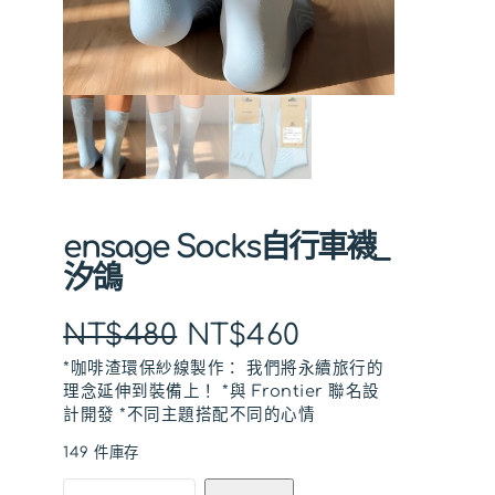
ensage Socks自行車襪_
汐鴿
原
目
NT$
480
NT$
460
*咖啡渣環保紗線製作： 我們將永續旅行的
始
前
理念延伸到裝備上！ *與 Frontier 聯名設
價
價
計開發 *不同主題搭配不同的心情
149 件庫存
格
格
e