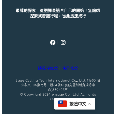
最棒的探索，從選擇最適合自己的開始！無論想
探索或發起行程，從此迅速成行
Facebook
Instagram
｜
隱私權條款
｜
使用條款
Sage Cycling Tech International Co,. Ltd. 11605 台
北市文山區指南路二段64號4F(研究暨創新育成總中
心)350403室
© Copyright 2024 ensage Co., Ltd. All rights
reserved.
繁體中文