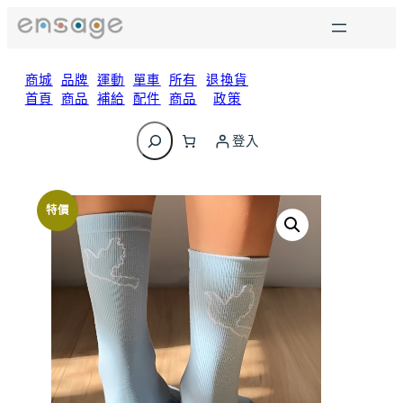
跳
至
主
要
商城
品牌
運動
單車
所有
退換貨
內
首頁
商品
補給
配件
商品
政策
容
搜
尋
登入
特價