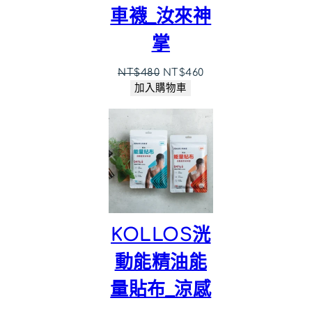
車襪_汝來神
掌
原
目
NT$
480
NT$
460
始
前
加入購物車
價
價
格：
格：
NT$480。
NT$460。
KOLLOS洸
動能精油能
量貼布_涼感