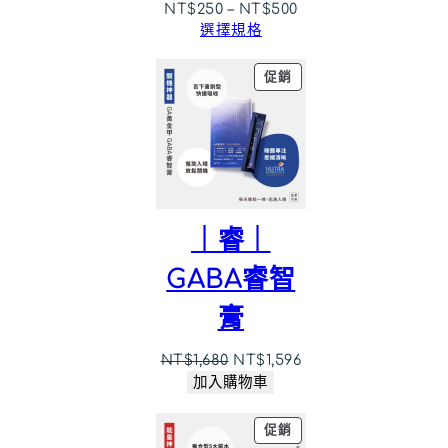
NT$
250
–
NT$
500
選擇規格
特
促銷
價
商
品
｜睿｜
GABA睿智
膏
原
目
NT$
1,680
NT$
1,596
始
前
加入購物車
價
價
格：
格：
特
促銷
NT$1,680。
NT$1,596。
價