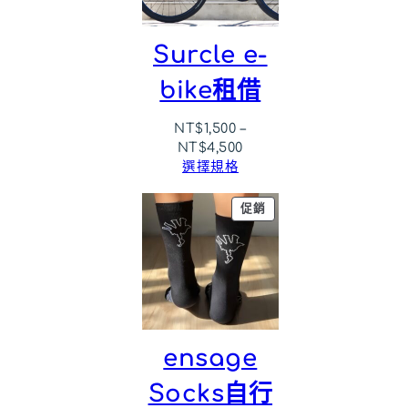
Surcle e-
bike租借
NT$
1,500
–
NT$
4,500
選擇規格
特
促銷
價
商
品
ensage
Socks自行