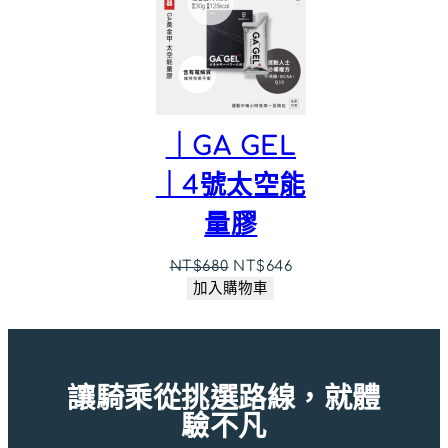
商
品
｜GA GEL
｜4號太空能
量膠
原
目
NT$
680
NT$
646
始
前
加入購物車
價
價
格：
格：
NT$680。
NT$646。
讓騎乘從挑選路線，就體
驗不凡