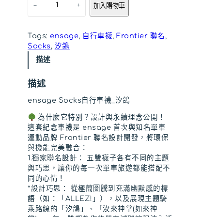
：
：
–
+
加入購物車
n
s
N
N
a
Tags:
ensage
, 
自行車襪
, 
Frontier 聯名
, 
g
T
T
Socks
, 
汐鴿
e
S
$
$
描述
o
4
4
c
描述
k
8
6
s
ensage Socks自行車襪_汐鴿
自
0
0
為什麼它特別？設計與永續理念公開！
行
這套紀念車襪是 ensage 首次與知名單車
車
。
。
運動品牌 Frontier 聯名設計開發，將環保
襪
與機能完美融合：
_
1.獨家聯名設計： 五雙襪子各有不同的主題
汐
與巧思，讓你的每一次單車旅遊都能搭配不
鴿
同的心情！
數
*設計巧思： 從極簡圖騰到充滿幽默感的標
量
語（如：「ALLEZ!」），以及展現主題騎
乘路線的「汐鴿」、「汝來神掌(如來神