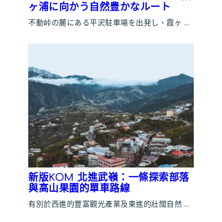
ヶ浦に向かう自然豊かなルート
不動峠の麓にある平沢駐車場を出発し、霞ヶ …
新版KOM 北進武嶺：一條探索部落
與高山果園的單車路線
有別於西進的豐富觀光產業及東進的壯闊自然 …