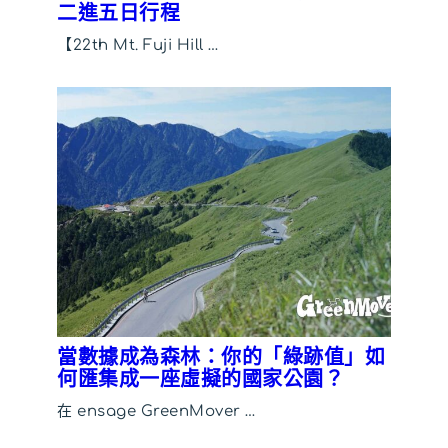
二進五日行程
【22th Mt. Fuji Hill …
當數據成為森林：你的「綠跡值」如
何匯集成一座虛擬的國家公園？
在 ensage GreenMover …