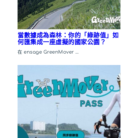
當數據成為森林：你的「綠跡值」如
何匯集成一座虛擬的國家公園？
在 ensage GreenMover …