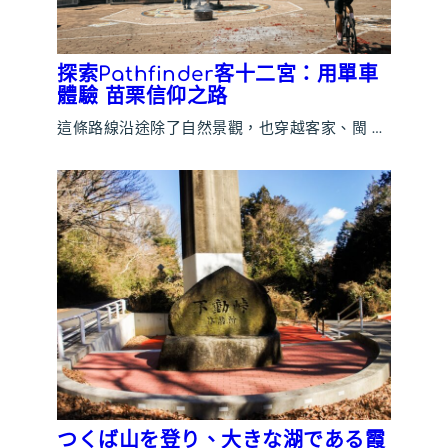
探索Pathfinder客十二宮：用單車
體驗 苗栗信仰之路
這條路線沿途除了自然景觀，也穿越客家、閩 …
つくば山を登り、大きな湖である霞