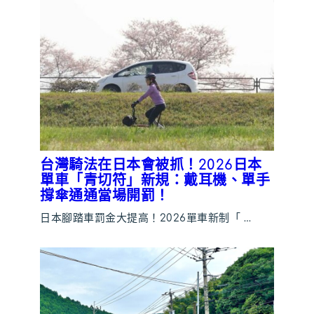
台灣騎法在日本會被抓！2026日本
單車「青切符」新規：戴耳機、單手
撐傘通通當場開罰！
日本腳踏車罰金大提高！2026單車新制「 …