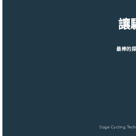
讓
最棒的
Sage Cycling T