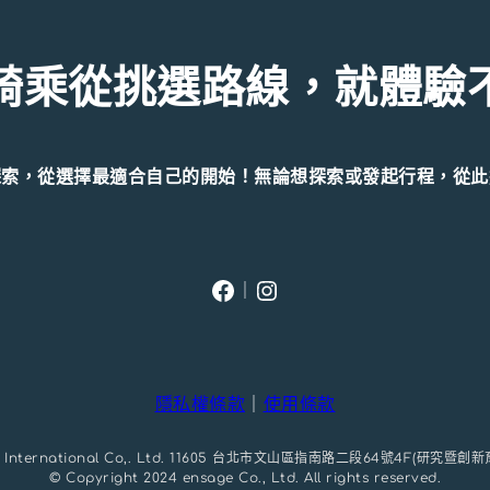
騎乘從挑選路線，就體驗
探索，從選擇最適合自己的開始！無論想探索或發起行程，從此
Facebook
Instagram
｜
隱私權條款
｜
使用條款
ech International Co,. Ltd. 11605 台北市文山區指南路二段64號4F(研究暨
© Copyright 2024 ensage Co., Ltd. All rights reserved.