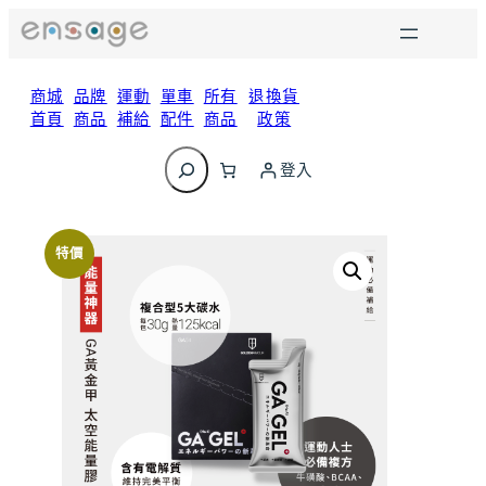
跳
至
主
要
商城
品牌
運動
單車
所有
退換貨
內
首頁
商品
補給
配件
商品
政策
容
搜
尋
登入
特價