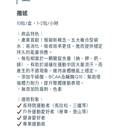
｜
N
N
4
描述
號
T
T
太
10包/盒，1~2包/小時
空
$
$
｜商品特色｜
能
・產業首創！慢碳新概念－五大複合型碳
量
6
6
水：易消化，吸收效率更佳，進而提供穩定
膠
持久的能量供應。
數
8
4
・每包相當於一顆鹽錠含量（鈉、鉀、鈣、
量
鎂），有助於減緩在運動中因大量流汗，而
0
6
產生的不適現象，維持身體機能上穩定。
。
。
・添加牛磺酸、BCAA及輔酶Q10：幫助增
強體力耐力，提升整體運動表現。
・無添加防腐劑、色素
｜適用對象｜
長時間運動者（馬拉松、三鐵等）
戶外運動愛好者（單車、登山等）
健身愛好者
專業運動員