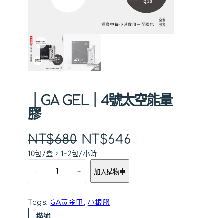
｜GA GEL｜4號太空能量
膠
原
目
NT$
680
NT$
646
10包/盒，1~2包/小時
始
前
｜
–
+
加入購物車
G
價
價
A
格
格
G
Tags:
GA黃金甲
, 
小銀膠
E
：
：
L
描述