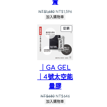
膏
原
目
NT$
1,680
NT$
1,596
始
前
加入購物車
價
價
格：
格：
特
促銷
NT$1,680。
NT$1,596。
價
商
品
｜GA GEL
｜4號太空能
量膠
原
目
NT$
680
NT$
646
始
前
加入購物車
價
價