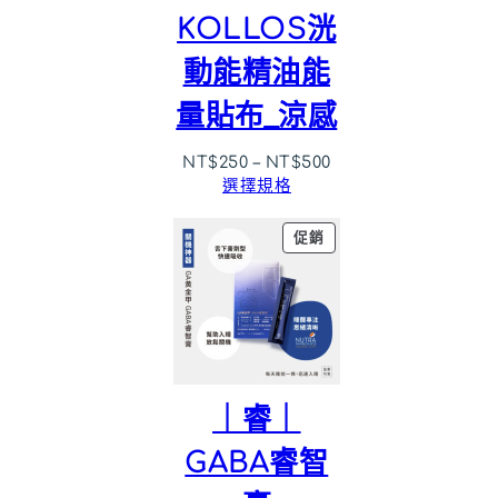
KOLLOS洸
動能精油能
量貼布_涼感
NT$
250
–
NT$
500
選擇規格
特
促銷
價
商
品
｜睿｜
GABA睿智