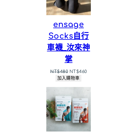
ensage
Socks自行
車襪_汝來神
掌
原
目
NT$
480
NT$
460
始
前
加入購物車
價
價
格：
格：
NT$480。
NT$460。