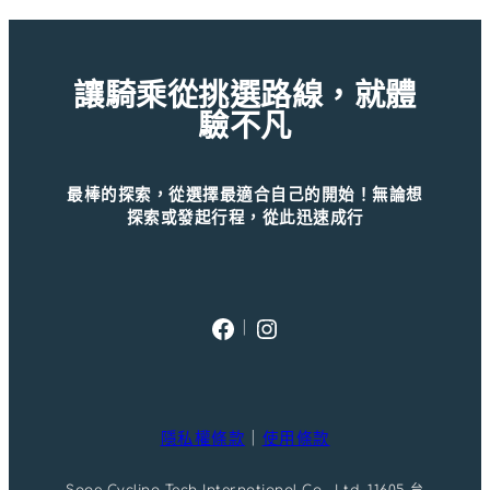
格：
格：
NT$680。
NT$646。
讓騎乘從挑選路線，就體
驗不凡
最棒的探索，從選擇最適合自己的開始！無論想
探索或發起行程，從此迅速成行
Facebook
Instagram
｜
隱私權條款
｜
使用條款
Sage Cycling Tech International Co,. Ltd. 11605 台