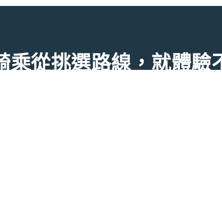
騎乘從挑選路線，就體驗
探索，從選擇最適合自己的開始！無論想探索或發起行程，從此
Facebook
Instagram
｜
隱私權條款
｜
使用條款