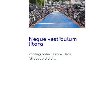
Neque vestibulum
litora
Photographer: Frank Bens
[dropcap style=…