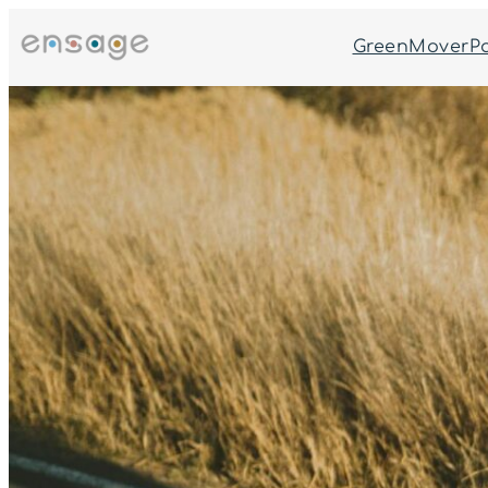
跳
至
GreenMoverP
主
要
內
容