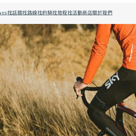
ass
找話題
找路線
找約騎
找旅程
找活動
商店
關於我們