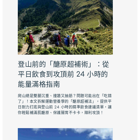
登山前的「醣原超補術」：從
平日飲食到攻頂前 24 小時的
能量滿格指南
爬山總是雙腿沉重、撞牆又抽筋？問題可能出在「吃錯
了」！本文拆解運動營養學的「醣原超補法」，提供平
日耐力打底與登山前 24 小時的精準飲食建議清單，讓
你輕鬆補滿肌醣原、保護腸胃不卡卡，順利攻頂！