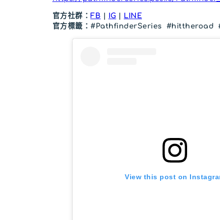
官方社群：
FB
|
IG
|
LINE
官方標籤：#PathfinderSeries #hittheroad #
View this post on Instagr