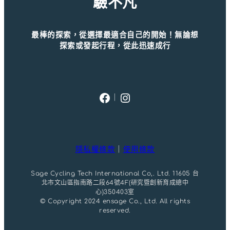
驗不凡
最棒的探索，從選擇最適合自己的開始！無論想
探索或發起行程，從此迅速成行
Facebook
Instagram
｜
隱私權條款
｜
使用條款
Sage Cycling Tech International Co,. Ltd. 11605 台
北市文山區指南路二段64號4F(研究暨創新育成總中
心)350403室
© Copyright 2024 ensage Co., Ltd. All rights
reserved.