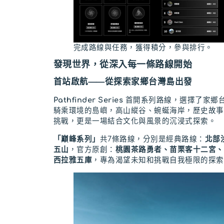
完成路線與任務，獲得積分，參與排行。
發現世界，從深入每一條路線開始
首站啟航——從探索家鄉台灣島出發
Pathfinder Series
首開系列路線，選擇了家鄉
騎乘環境的島嶼，高山縱谷、蜿蜒海岸，歷史故事
挑戰，更是一場結合文化與風景的沉浸式探索。
「巔峰系列」
共7條路線，分別是經典路線：
北部
五山
，官方原創：
桃園茶路勇者、苗栗客十二宮、
西拉雅五庫
，專為渴望未知和挑戰自我極限的探索