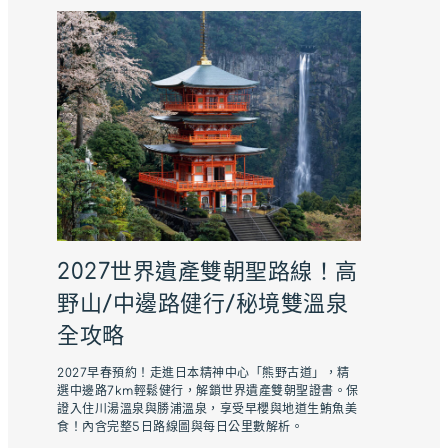
2027世界遺產雙朝聖路線！高
野山/中邊路健行/秘境雙溫泉
全攻略
2027早春預約！走進日本精神中心「熊野古道」，精
選中邊路7km輕鬆健行，解鎖世界遺產雙朝聖證書。保
證入住川湯溫泉與勝浦溫泉，享受早櫻與地道生鮪魚美
食！內含完整5日路線圖與每日公里數解析。