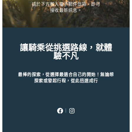
請於下方輸入電子郵件信箱，即可
接收最新訊息。
讓騎乘從挑選路線，就體
驗不凡
最棒的探索，從選擇最適合自己的開始！無論想
探索或發起行程，從此迅速成行
Facebook
Instagram
｜