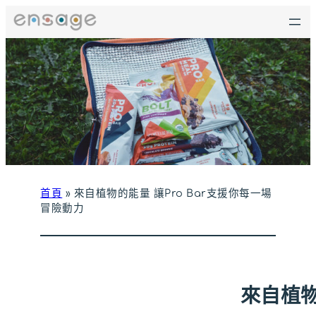
跳
至
主
要
內
容
首頁
»
來自植物的能量 讓Pro Bar支援你每一場
冒險動力
來自植物