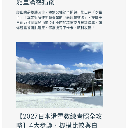
能量滿格指南
爬山總是雙腿沉重、撞牆又抽筋？問題可能出在「吃錯
了」！本文拆解運動營養學的「醣原超補法」，提供平
日耐力打底與登山前 24 小時的精準飲食建議清單，讓
你輕鬆補滿肌醣原、保護腸胃不卡卡，順利攻頂！
【2027日本滑雪教練考照全攻
略】4大步驟、機構比較與白