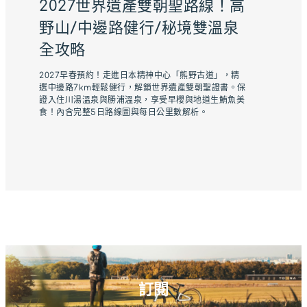
2027世界遺產雙朝聖路線！高
野山/中邊路健行/秘境雙溫泉
全攻略
2027早春預約！走進日本精神中心「熊野古道」，精
選中邊路7km輕鬆健行，解鎖世界遺產雙朝聖證書。保
證入住川湯溫泉與勝浦溫泉，享受早櫻與地道生鮪魚美
食！內含完整5日路線圖與每日公里數解析。
訂閱