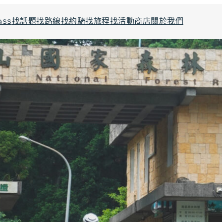
ass
找話題
找路線
找約騎
找旅程
找活動
商店
關於我們