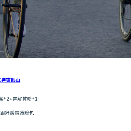
三進東眼山
膠囊*2+電解質粉*1
粉底跟舒緩霜體驗包