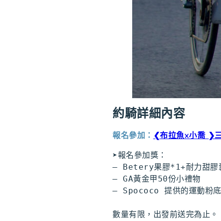
約騎詳細內容
報名參加：
❮布拉魚x小喬 ❯
➤報名參加獎：
– Betery果膠*1+耐力甜
– GA黃金甲50份小禮物
– Spococo 提供的運動
數量有限，出發前送完為止。