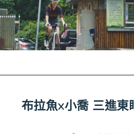
布拉魚x小喬 三進東