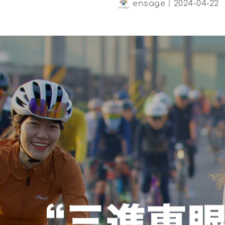
ensage
｜
2024-04-22