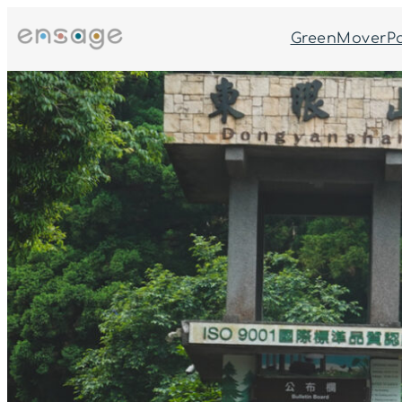
跳
至
GreenMoverP
主
要
內
容