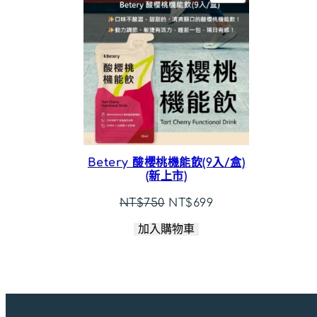
價
商
品
Betery 酸櫻桃機能飲(9入/盒)
(新上市)
原
目
NT$
750
NT$
699
始
前
加入購物車
價
價
格：
格：
NT$750。
NT$699。