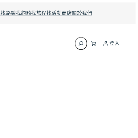
題
找路線
找約騎
找旅程
找活動
商店
關於我們
搜
尋
登入