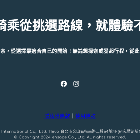
騎乘從挑選路線，就體驗
探索，從選擇最適合自己的開始！無論想探索或發起行程，從此
Facebook
Instagram
｜
隱私權條款
｜
使用條款
ech International Co,. Ltd. 11605 台北市文山區指南路二段64號4F(研究暨
© Copyright 2024 ensage Co., Ltd. All rights reserved.