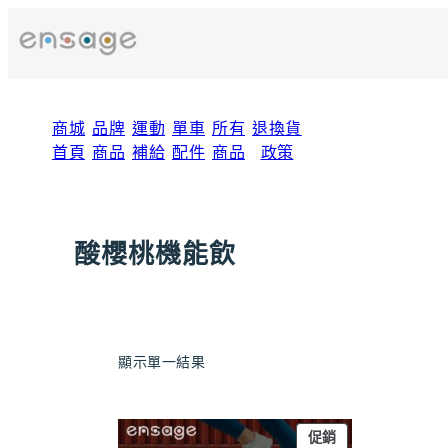
跳
至
主
要
內
商城
品牌
運動
單車
所有
退換貨
容
首頁
商品
補給
配件
商品
政策
酸櫻桃機能飲
顯示單一結果
特
促銷