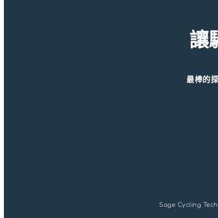
讓
最棒的
Sage Cycling T