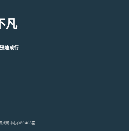
不凡
迅速成行
創新育成總中心)350403室