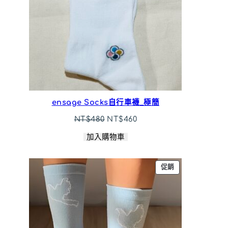
ensage Socks自行車襪_極簡
原
目
NT$
480
NT$
460
始
前
加入購物車
價
價
格：
格：
NT$480。
NT$460。
特
促銷
價
商
品