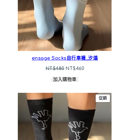
ensage Socks自行車襪_汐鴿
原
目
NT$
480
NT$
460
始
前
加入購物車
價
價
格：
格：
NT$480。
NT$460。
特
促銷
價
商
品