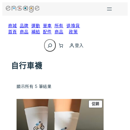
跳
至
主
要
商城
品牌
運動
單車
所有
退換貨
內
首頁
商品
補給
配件
商品
政策
容
搜
尋
登入
自行車襪
顯示所有 5 筆結果
特
促銷
價
商
品