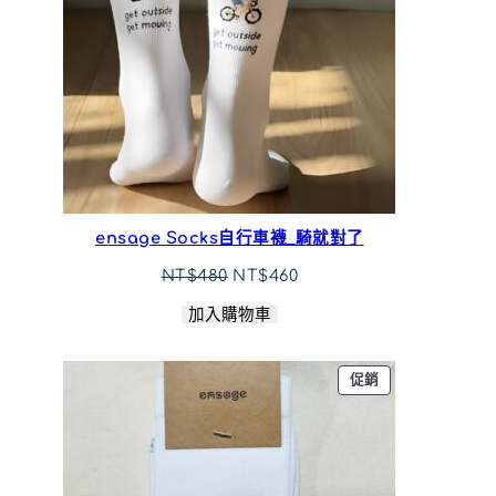
ensage Socks自行車襪_騎就對了
原
目
NT$
480
NT$
460
始
前
加入購物車
價
價
格：
格：
NT$480。
NT$460。
特
促銷
價
商
品