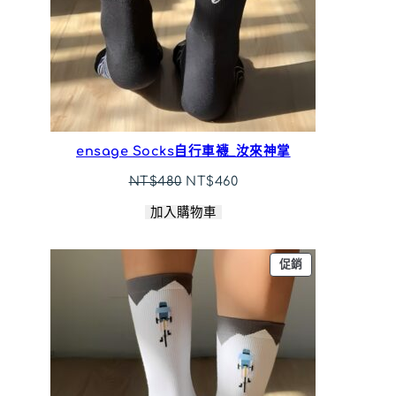
ensage Socks自行車襪_汝來神掌
原
目
NT$
480
NT$
460
始
前
加入購物車
價
價
格：
格：
NT$480。
NT$460。
特
促銷
價
商
品