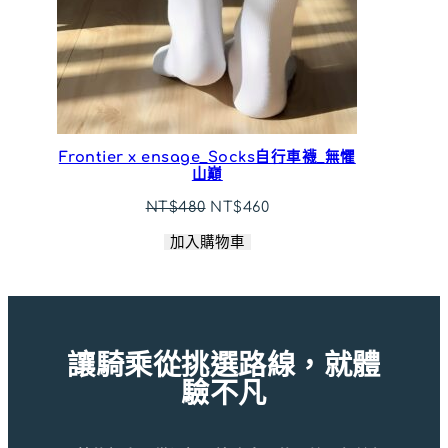
Frontier x ensage_Socks自行車襪_無懼
山巔
原
目
NT$
480
NT$
460
始
前
加入購物車
價
價
格：
格：
NT$480。
NT$460。
讓騎乘從挑選路線，就體
驗不凡