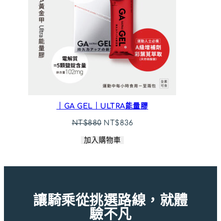
｜GA GEL｜ULTRA能量膠
原
目
NT$
880
NT$
836
始
前
加入購物車
價
價
格：
格：
NT$880。
NT$836。
讓騎乘從挑選路線，就體
驗不凡