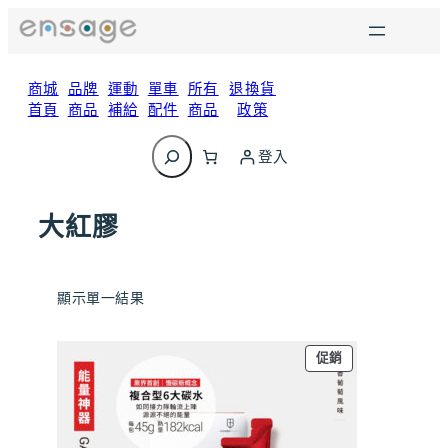
跳
至
主
要
商城
品牌
運動
單車
所有
退換貨
內
首頁
商品
補給
配件
商品
政策
容
搜
尋
登入
大紅膠
顯示單一結果
特
促銷
價
商
品