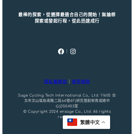
最棒的探索，從選擇最適合自己的開始！無論想
探索或發起行程，從此迅速成行
Facebook
Instagram
｜
隱私權條款
｜
使用條款
Sage Cycling Tech International Co,. Ltd. 11605 台
北市文山區指南路二段64號4F(研究暨創新育成總中
心)350403室
© Copyright 2024 ensage Co., Ltd. All rights
reserved.
繁體中文