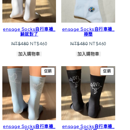
ensage Socks自行車襪_
ensage Socks自行車襪_
騎就對了
極簡
原
目
原
目
NT$
480
NT$
460
NT$
480
NT$
460
始
前
始
前
加入購物車
加入購物車
價
價
價
價
格：
格：
格：
格：
NT$480。
NT$460。
NT$480。
NT$460。
特
特
促銷
促銷
價
價
商
商
品
品
ensage Socks自行車襪_
ensage Socks自行車襪_