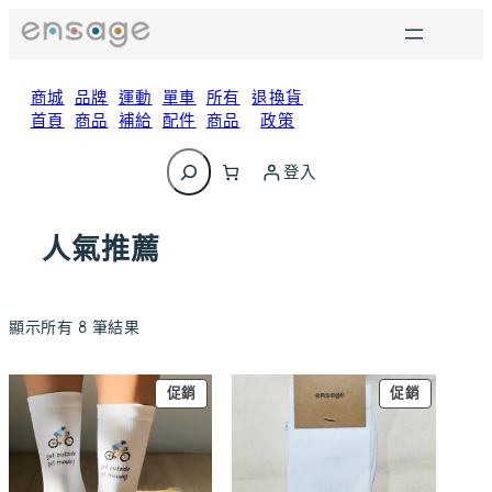
跳
至
主
要
商城
品牌
運動
單車
所有
退換貨
內
首頁
商品
補給
配件
商品
政策
容
搜
尋
登入
人氣推薦
顯示所有 8 筆結果
特
特
促銷
促銷
價
價
商
商
品
品