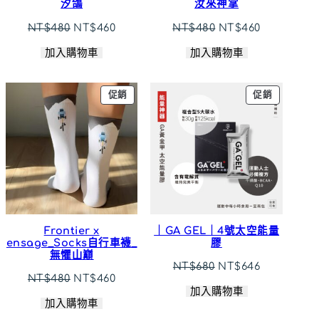
汐鴿
汝來神掌
原
目
原
目
NT$
480
NT$
460
NT$
480
NT$
460
始
前
始
前
加入購物車
加入購物車
價
價
價
價
格：
格：
格：
格：
NT$480。
NT$460。
NT$480。
NT$460。
特
特
促銷
促銷
價
價
商
商
品
品
Frontier x
｜GA GEL｜4號太空能量
ensage_Socks自行車襪_
膠
無懼山巔
原
目
NT$
680
NT$
646
原
目
NT$
480
NT$
460
始
前
加入購物車
始
前
價
價
加入購物車
價
價
格：
格：