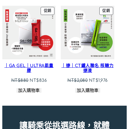
格：
格：
NT$680。
NT$646。
NT$480。
NT$460。
特
特
促銷
促銷
價
價
商
商
品
品
｜GA GEL｜ULTRA能量
｜捷｜CT鐵人聯名 核糖力
膠
捷凍
原
目
原
目
NT$
880
NT$
836
NT$
2,080
NT$
1,976
始
前
始
前
加入購物車
加入購物車
價
價
價
價
格：
格：
格：
格：
NT$880。
NT$836。
NT$2,080。
NT$1,976
讓騎乘從挑選路線，就體