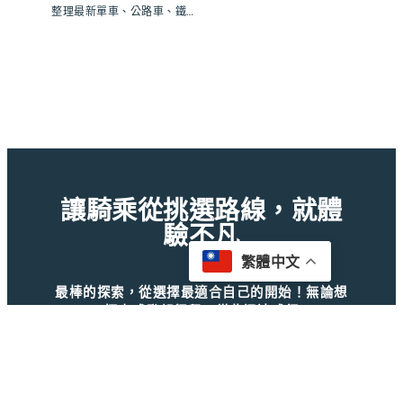
整理最新單車、公路車、鐵…
讓騎乘從挑選路線，就體
驗不凡
繁體中文
最棒的探索，從選擇最適合自己的開始！無論想
探索或發起行程，從此迅速成行
Facebook
Instagram
｜