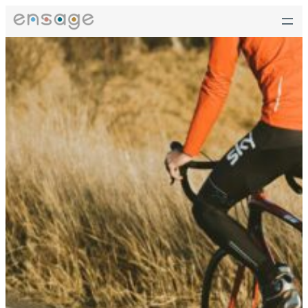
跳
至
主
要
內
容