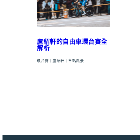
盧紹軒的自由車環台賽全
解析
環台賽｜盧紹軒｜各站風景