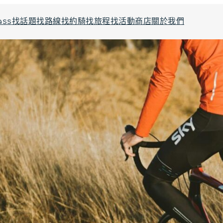
ass
找話題
找路線
找約騎
找旅程
找活動
商店
關於我們