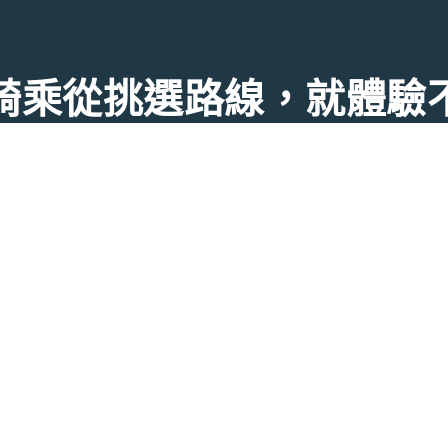
騎乘從挑選路線，就體驗
探索，從選擇最適合自己的開始！無論想探索或發起行程，從此
Facebook
Instagram
｜
隱私權條款
｜
使用條款
ech International Co,. Ltd. 11605 台北市文山區指南路二段64號4F(研究暨