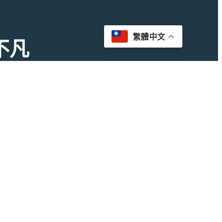
繁體中文
不凡
迅速成行
創新育成總中心)350403室