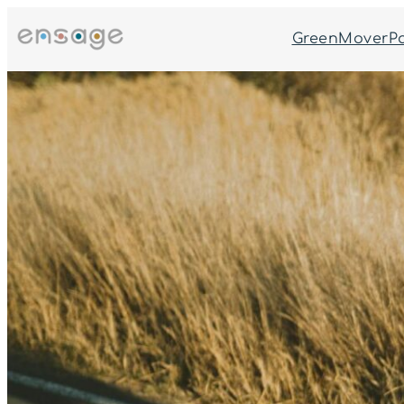
跳
至
GreenMoverP
主
要
內
容