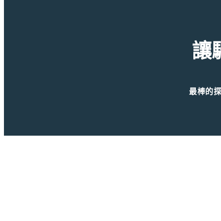
讓
最棒的
Sage Cycling T