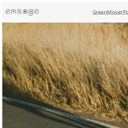
跳
至
GreenMoverP
主
要
內
容