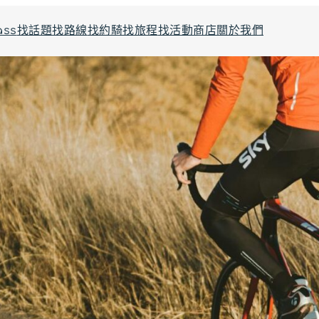
ass
找話題
找路線
找約騎
找旅程
找活動
商店
關於我們