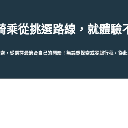
騎乘從挑選路線，就體驗
探索，從選擇最適合自己的開始！無論想探索或發起行程，從此
Facebook
Instagram
｜
隱私權條款
｜
使用條款
ech International Co,. Ltd. 11605 台北市文山區指南路二段64號4F(研究暨