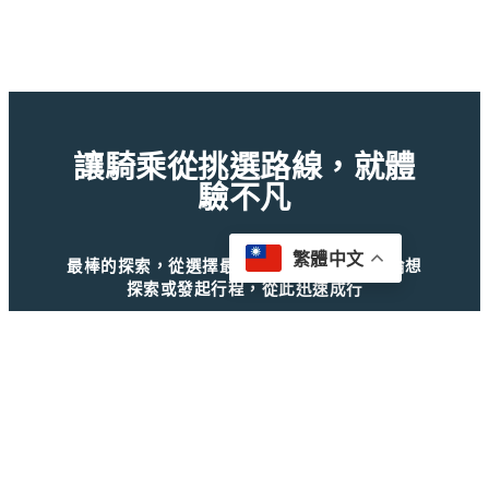
讓騎乘從挑選路線，就體
驗不凡
繁體中文
最棒的探索，從選擇最適合自己的開始！無論想
探索或發起行程，從此迅速成行
Facebook
Instagram
｜