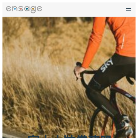
跳
至
主
要
內
容