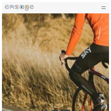
跳
至
主
要
內
容