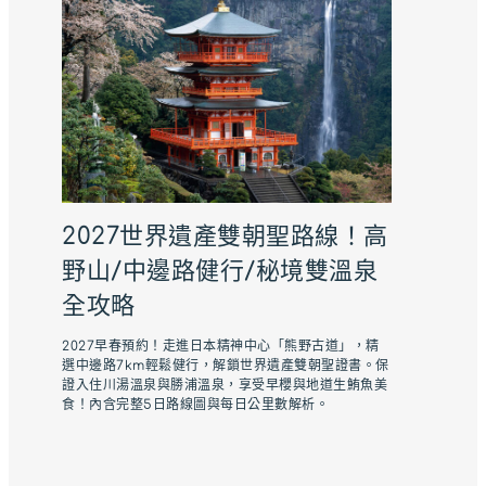
2027世界遺產雙朝聖路線！高
野山/中邊路健行/秘境雙溫泉
全攻略
2027早春預約！走進日本精神中心「熊野古道」，精
選中邊路7km輕鬆健行，解鎖世界遺產雙朝聖證書。保
證入住川湯溫泉與勝浦溫泉，享受早櫻與地道生鮪魚美
食！內含完整5日路線圖與每日公里數解析。