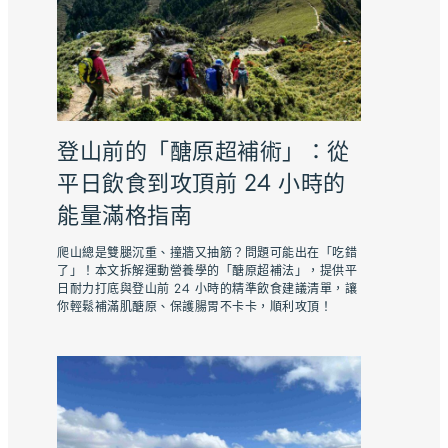
登山前的「醣原超補術」：從
平日飲食到攻頂前 24 小時的
能量滿格指南
爬山總是雙腿沉重、撞牆又抽筋？問題可能出在「吃錯
了」！本文拆解運動營養學的「醣原超補法」，提供平
日耐力打底與登山前 24 小時的精準飲食建議清單，讓
你輕鬆補滿肌醣原、保護腸胃不卡卡，順利攻頂！