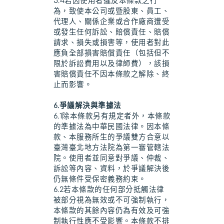
5.4若因使用者違反本條款之行
為，致使本公司或暨股東、員工、
代理人、關係企業或合作廠商遭受
或發生任何訴訟、賠償責任、賠償
請求、損失或損害等，使用者對此
應負全部損害賠償責任（包括但不
限於訴訟費用以及律師費），該損
害賠償責任不因本條款之解除、終
止而影響。
6.爭議解決與準據法
6.1除本條款另有規定者外，本條款
的準據法為中華民國法律。因本條
款、本服務所生的爭議雙方合意以
臺灣臺北地方法院為第一審管轄法
院。使用者並同意對爭議、仲裁、
訴訟等內容、資料，於爭議解決後
仍無條件受保密義務約束。
6.2若本條款的任何部分抵觸法律
被部分視為無效或不可強制執行，
本條款的其餘內容仍為有效及可強
制執行性應不受影響。本條款不排