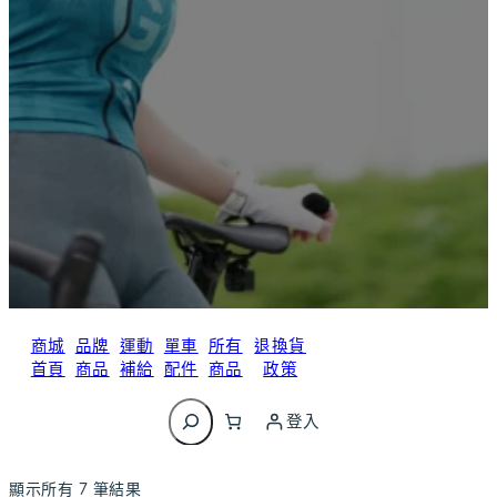
商城
品牌
運動
單車
所有
退換貨
首頁
商品
補給
配件
商品
政策
搜
尋
登入
顯示所有 7 筆結果