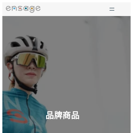
跳
至
主
要
內
容
品牌商品